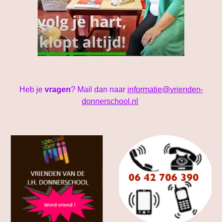
Heb je
vragen
? Mail dan naar
informatie@vrienden-
donnerschool.nl