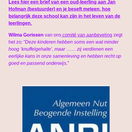
Lees hier een brief van een oud-leerling aan Jan
Hofman (bestuurder) en je beseft meteen, hoe
belangrijk deze school kan zijn in het leven van de
leerlingen.
Wilma Gorissen
van ons
comité van aanbeveling
zegt
het zo: “
Deze kinderen hebben soms een wat minder
hoog ‘knuffelgehalte’, maar …… zij verdienen een
eerlijke kans in onze samenleving en hebben recht op
goed en passend onderwijs
.”