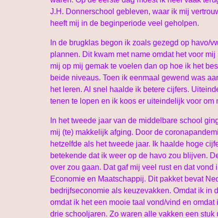
J.H. Donnerschool gebleven, waar ik mij vertrouwd
heeft mij in de beginperiode veel geholpen.
In de brugklas begon ik zoals gezegd op havo/vw
plannen. Dit kwam met name omdat het voor mij s
mij op mij gemak te voelen dan op hoe ik het bes
beide niveaus. Toen ik eenmaal gewend was aan h
het leren. Al snel haalde ik betere cijfers. Uitein
tenen te lopen en ik koos er uiteindelijk voor om
In het tweede jaar van de middelbare school ging
mij (te) makkelijk afging. Door de coronapandemi
hetzelfde als het tweede jaar. Ik haalde hoge ci
betekende dat ik weer op de havo zou blijven. Des
over zou gaan. Dat gaf mij veel rust en dat vond 
Economie en Maatschappij. Dit pakket bevat Ned
bedrijfseconomie als keuzevakken. Omdat ik in de
omdat ik het een mooie taal vond/vind en omdat 
drie schooljaren. Zo waren alle vakken een stuk