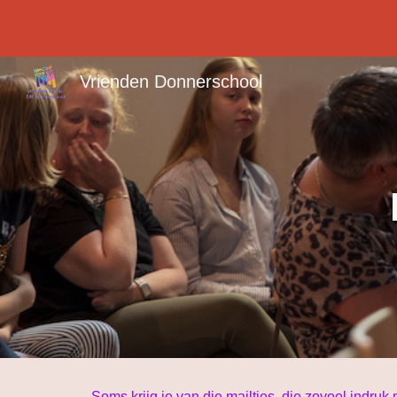
Sk
Vrienden Donnerschool
Soms krijg je van die mailtjes, die zoveel indru