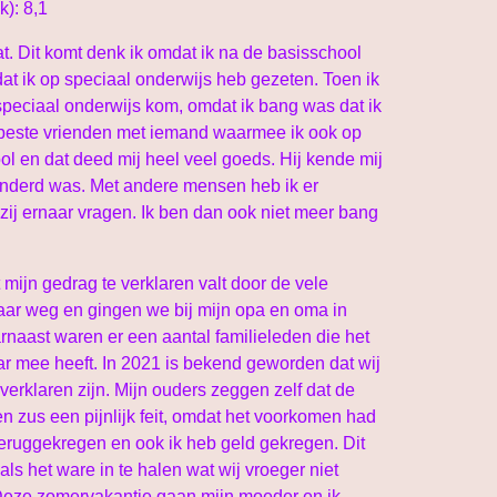
): 8,1
at. Dit komt denk ik omdat ik na de basisschool
at ik op speciaal onderwijs heb gezeten. Toen ik
peciaal onderwijs kom, omdat ik bang was dat ik
w beste vrienden met iemand waarmee ik ook op
ol en dat deed mij heel veel goeds. Hij kende mij
randerd was. Met andere mensen heb ik er
 zij ernaar vragen. Ik ben dan ook niet meer bang
 mijn gedrag te verklaren valt door de vele
aar weg en gingen we bij mijn opa en oma in
naast waren er een aantal familieleden die het
ar mee heeft. In 2021 is bekend geworden dat wij
erklaren zijn. Mijn ouders zeggen zelf dat de
n zus een pijnlijk feit, omdat het voorkomen had
teruggekregen en ook ik heb geld gekregen. Dit
ls het ware in te halen wat wij vroeger niet
. Deze zomervakantie gaan mijn moeder en ik