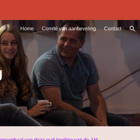
ion
Home
Comité van aanbeveling
Contact
g
vensverhaal van deze oud-leerling van de J.H.