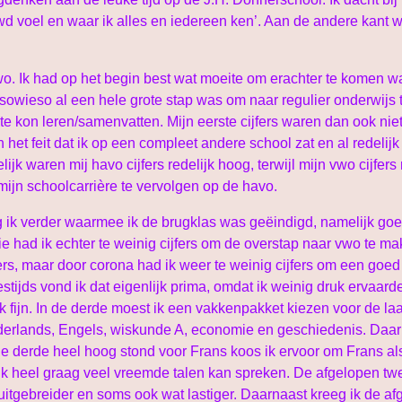
 voel en waar ik alles en iedereen ken’. Aan de andere kant wis
o. Ik had op het begin best wat moeite om erachter te komen wat
owieso al een hele grote stap was om naar regulier onderwijs 
te kon leren/samenvatten. Mijn eerste cijfers waren dan ook nie
et feit dat ik op een compleet andere school zat en al redelijk
delijk waren mij havo cijfers redelijk hoog, terwijl mijn vwo cijfe
 mijn schoolcarrière te vervolgen op de havo.
 ik verder waarmee ik de brugklas was geëindigd, namelijk goede
e had ik echter te weinig cijfers om de overstap naar vwo te mak
jfers, maar door corona had ik weer te weinig cijfers om een goe
tijds vond ik dat eigenlijk prima, omdat ik weinig druk ervaarde
ik fijn. In de derde moest ik een vakkenpakket kiezen voor de la
erlands, Engels, wiskunde A, economie en geschiedenis. Daar
 derde heel hoog stond voor Frans koos ik ervoor om Frans als e
ik heel graag veel vreemde talen kan spreken. De afgelopen tw
 uitgebreider en soms ook wat lastiger. Daarnaast kreeg ik de a