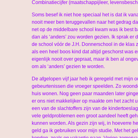
Combinatiecijfer (maatschappijleer, levensbescho
Soms besef ik niet hoe speciaal het is dat ik va
nooit meer ben teruggevallen naar het gedrag dat
net op de middelbare school kwam was ik best b
dan als ‘anders’ zou worden gezien. Ik sprak er
de school vóór de J.H. Donnerschool in de klas z
als een heel boos kind dat altijd geschorst was
eigenlijk nooit over gepraat, maar ik ben al onge
om als ‘anders’ gezien te worden.
De afgelopen vijf jaar heb ik geregeld met mijn o
gebeurtenissen die vroeger speelden. Zo woonde
huis wonen. Nog geen paar maanden later gingen 
er ons niet makkelijker op maakte om het zacht u
een van de slachtoffers zijn van de kindertoesla
vele geldproblemen een groot aandeel heeft gehad
kunnen worden. Als gezin zijn wij, in hoeverre 
geld ga ik gebruiken voor mijn studie. Met het ge
konden, zoals op vakantie gaan. Vorige zomervak