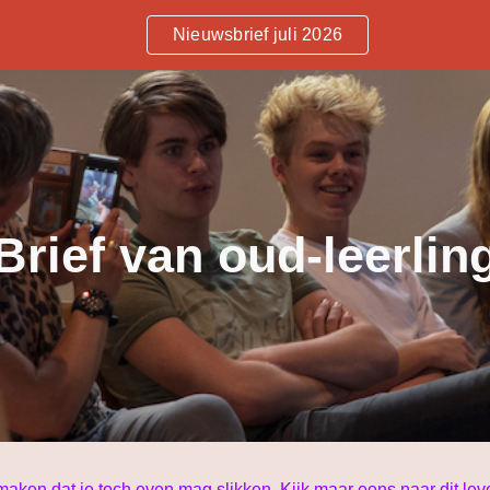
Nieuwsbrief juli 2026
ip to main content
Skip to navigat
Brief van oud-leerlin
k maken dat je toch even mag slikken. Kijk maar eens naar dit le