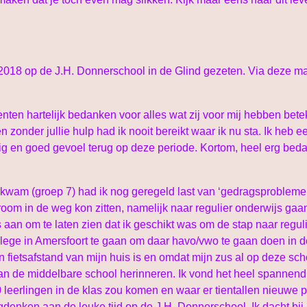
14-2018 op de J.H. Donnerschool in de Glind gezeten. Via deze ma
ten hartelijk bedanken voor alles wat zij voor mij hebben beteken
n zonder jullie hulp had ik nooit bereikt waar ik nu sta. Ik heb ee
ttig en goed gevoel terug op deze periode. Kortom, heel erg bed
s kwam (groep 7) had ik nog geregeld last van ‘gedragsprobleme
om in de weg kon zitten, namelijk naar regulier onderwijs gaan. 
an om te laten zien dat ik geschikt was om de stap naar regulie
llege in Amersfoort te gaan om daar havo/vwo te gaan doen in d
 fietsafstand van mijn huis is en omdat mijn zus al op deze sch
van de middelbare school herinneren. Ik vond het heel spannend
leerlingen in de klas zou komen en waar er tientallen nieuwe pr
gdenken aan de leuke tijd op de J.H. Donnerschool. Ik dacht bi