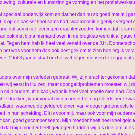
uwing, culturele en kunstzinnige vorming en het profielwerkstuk
naf speciaal onderwijs kom en dat het dan nu zo goed met mij ga
 ik op de basisschool soms had, waardoor ik eigenlijk vergeet d
ang dat sommige leerlingen erachter zouden komen dat ik van s
 dan ook met bijna niemand over. In de brugklas werd ik al gau
at. Tegen hem heb ik heel veel verteld over de J.H. Donnerscho
 en het was voor hem dan ook best gek om te zien hoe erg ik ve
veer 2 tot 3 jaar in staat om het wel tegen mensen te zeggen als
uders over mijn verleden gepraat. Wij zijn erachter gekomen dat
n wij eerst in Huizen, maar door geldproblemen moesten wij d
mijn ouders uit elkaar, waar ik heel veel moeite mee had. Daar
it te drukken, waar vooral mijn moeder het nog steeds heel zwa
gaffaire, waarmee de geldproblemen van vroeger grotendeels te v
 in hun scheiding. Dit is voor mij, maar ook voor mijn ouders e
het kan, goed gecompenseerd. Mijn moeder heeft heel veel geld 
ld dat mijn moeder heeft gekregen hadden wij als doel om alles a
antie zijn wij 3 weken op rondreis geweest in zuidelijk Afrika