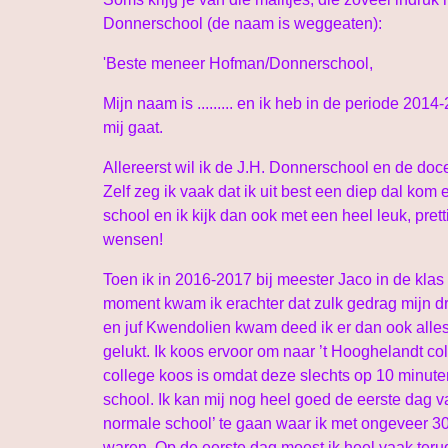
Donnerschool (de naam is weggeaten):
'Beste meneer Hofman/Donnerschool,
Mijn naam is ......... en ik heb in de periode 20
mij gaat.
Allereerst wil ik de J.H. Donnerschool en de docen
Zelf zeg ik vaak dat ik uit best een diep dal kom e
school en ik kijk dan ook met een heel leuk, pre
wensen!
Toen ik in 2016-2017 bij meester Jaco in de kla
moment kwam ik erachter dat zulk gedrag mijn dro
en juf Kwendolien kwam deed ik er dan ook alles a
gelukt. Ik koos ervoor om naar ’t Hooghelandt co
college koos is omdat deze slechts op 10 minuten
school. Ik kan mij nog heel goed de eerste dag 
normale school’ te gaan waar ik met ongeveer 30 
waren. Op de eerste dag moest ik heel vaak teru