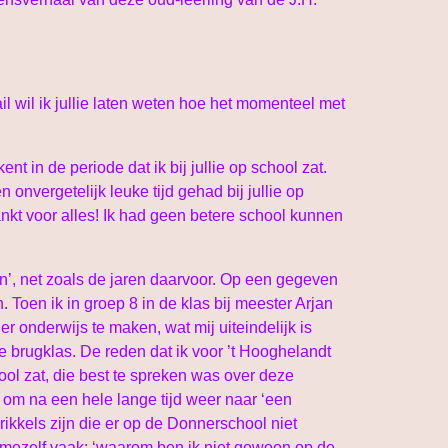
il wil ik jullie laten weten hoe het momenteel met
t in de periode dat ik bij jullie op school zat.
n onvergetelijk leuke tijd gehad bij jullie op
ankt voor alles! Ik had geen betere school kunnen
n’, net zoals de jaren daarvoor. Op een gegeven
Toen ik in groep 8 in de klas bij meester Arjan
r onderwijs te maken, wat mij uiteindelijk is
e brugklas. De reden dat ik voor ’t Hooghelandt
ool zat, die best te spreken was over deze
 om na een hele lange tijd weer naar ‘een
ikkels zijn die er op de Donnerschool niet
j mezelf vaak: ‘waarom ben ik niet gewoon op de